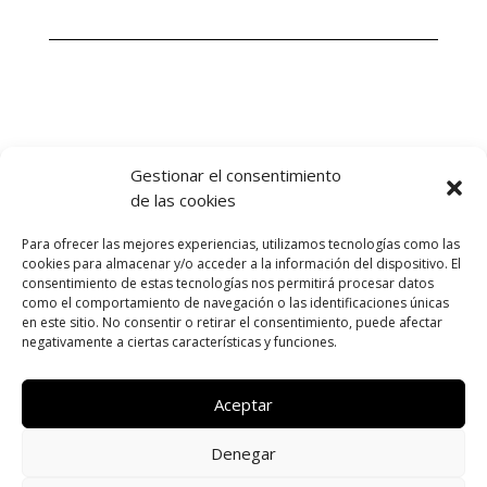
Gestionar el consentimiento
de las cookies
RTP y Asociados. Arquitectos Técnicos de Sevilla
.
C/ Primero de Mayo, 2. 41907 Valencina de la
Para ofrecer las mejores experiencias, utilizamos tecnologías como las
Concepción
(SE).
Aviso Legal y Política de
cookies para almacenar y/o acceder a la información del dispositivo. El
privacidad
. Todos los derechos reservados. 2023.
consentimiento de estas tecnologías nos permitirá procesar datos
Puede consultar la
Declaración de accesibilidad
como el comportamiento de navegación o las identificaciones únicas
en este sitio. No consentir o retirar el consentimiento, puede afectar
aquí
.
negativamente a ciertas características y funciones.
Aceptar
PROGRAMA KIT DIGITAL COFINANCIADO POR LOS
FONDOS NEXT GENERATION (EU) DEL MECANISMO
Denegar
DE RECUPERACIÓN Y RESILIENCIA